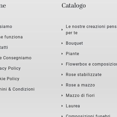
ne
Catalogo
 siamo
Le nostre creazioni pens
per te
e funziona
Bouquet
atti
Piante
e Consegniamo
Flowerbox e composizio
Professionisti del settore.La cor
Ho conosciuto questa fio
acy Policy
ona di Laurea elegante e curata.
occasione del mio matr
Rose stabilizzate
kie Policy
Il mazzo di fiori abbinato e durat
he ho celebrato in spiagg
Rose a mazzo
uro (ad un viaggio da Chioggia
mana scorsa, servizio ec
mini & Condizioni
a Roma e ritorno).Grande attenz
e, il proprietario ha inter
Mazzo di fiori
ione ai dettagli e tanta gentilezz
enissimo le mi esigenze
a.Consigliatissimo!
ettacolo, sono contentis
Laurea
Composizioni funebri