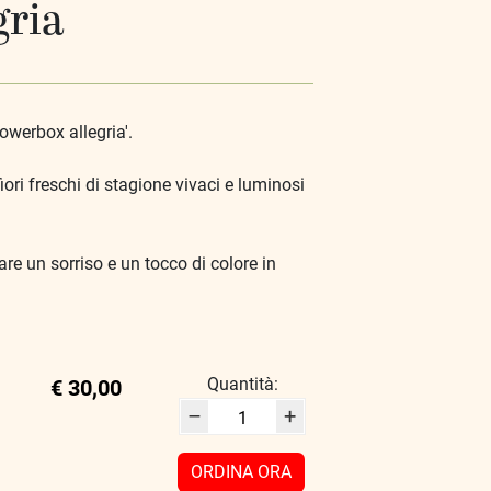
gria
lowerbox allegria'.
ori freschi di stagione vivaci e luminosi
e un sorriso e un tocco di colore in
Quantità:
€ 30,00
–
+
ORDINA ORA