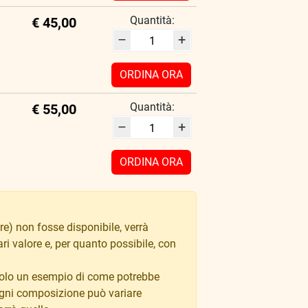
Quantità:
€ 45,00
–
+
ORDINA ORA
Quantità:
€ 55,00
–
+
ORDINA ORA
re) non fosse disponibile, verrà
ari valore e, per quanto possibile, con
 solo un esempio di come potrebbe
 Ogni composizione può variare