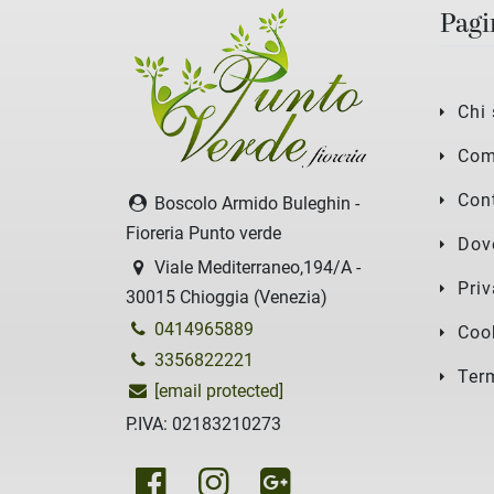
Pagi
Chi
Com
Cont
Boscolo Armido Buleghin -
Fioreria Punto verde
Dov
Viale Mediterraneo,194/A -
Priv
30015 Chioggia (Venezia)
0414965889
Coo
3356822221
Ter
[email protected]
P.IVA: 02183210273