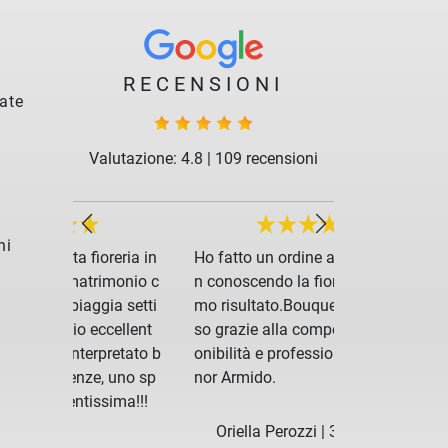
RECENSIONI
ate
Valutazione: 4.8
|
109 recensioni
ni
reria in
Ho fatto un ordine a distanza no
Servizio strao
imonio c
n conoscendo la fioreria,direi otti
cliente che va
ia setti
mo risultato.Bouquet meraviglio
ative! Ho affi
cellent
so grazie alla competenza, disp
o l’allestiment
pretato b
onibilità e professionalità del sig
mia figlia e il
, uno sp
nor Armido.
eraviglioso. H
sima!!!
ale della fes
bile utilizzan
Oriella Perozzi
|
3 giorni fa